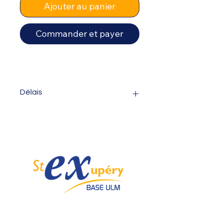
Ajouter au panier
Commander et payer
Délais
Veuillez noter que le délai de livraison
de ce produit est estimé entre
3 à 4
semaines minimum
. Merci pour
votre patience !
Spécialiste de l'ULM depuis 1985.
Email :
info@ulmstex.com
Tel :
0553950881