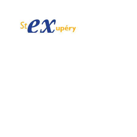
Spécialiste de l'ULM depuis 1985.
Email :
info@ulmstex.com
Tel :
0553950881
Adresse
:
Base ULM Saint Exupéry
47360 MONTPEZAT,
FRANCE
Nos horaires :
Du lundi au samedi de
9H; 12H - 14H; 18H
Dimanche de
10H; 12H - 14H; 18H
Nos
activités
Nos marques
Atelier entretien et
ROTAX
réparation ULM
GRS GALAXY
Vente pièces détachées ULM
TRIG
Centre de service ROTAX
DUC Hélices
Vente moteur ROTAX
Vente, installation Avionics et