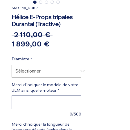
SKU : ep_DUR-3
Hélice E-Props tripales
Durantal (Tractive)
Prix
 2 110,00 € 
Prix
original
1 899,00 €
promotionnel
Diamètre
*
Merci d'indiquer le modèle de votre
ULM ainsi que le moteur
*
0/500
Merci d'indiquer la longueur de
l'espaceur désirée (inclus dans le