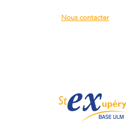
Nous contacter
Email :
info@ulmstex.com
Tel :
0553950881
Adresse
:
Base ULM Saint Exupéry
47360 MONTPEZAT,
FRANCE
Nos horaires :
Du lundi au samedi de
9H; 12H - 14H; 18H
Dimanche de
10H; 12H - 14H; 18H