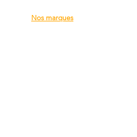
Nos marques
ROTAX
GRS GALAXY
TRIG
DUC Hélices
E-PROPS
KANARDIA
FLYBOX
AvMap
BERINGER
SKYLEADER
SKYRANGER NYNJA
GROPPO AVIAZIONE
...