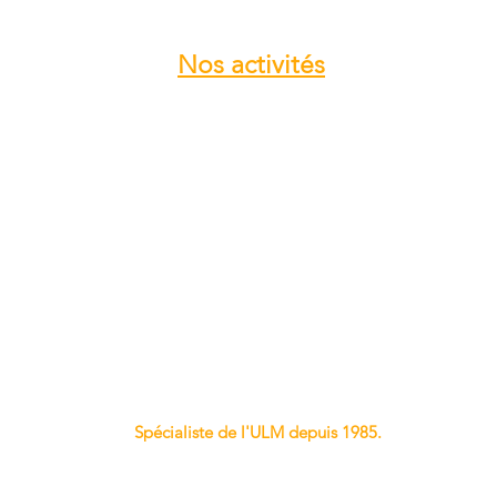
Nos
activités
Atelier entretien et réparation ULM
Vente pièces détachées ULM
Centre de service ROTAX
Vente moteur ROTAX
Vente, installation Avionics et
Instrumentation
Vente installation Parachute
Importateur, distributeur ULM
Vente pièces détachées NYNJA-SKY
Spécialiste de l'ULM depuis 1985.