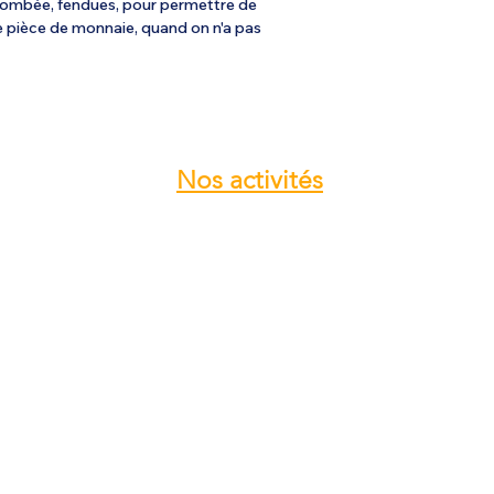
bombée, fendues, pour permettre de
 pièce de monnaie, quand on n'a pas
Nos
activités
Atelier entretien et réparation ULM
Vente pièces détachées ULM
Centre de service ROTAX
Vente moteur ROTAX
Vente, installation Avionics et
Instrumentation
Vente installation Parachute
Importateur, distributeur ULM
Vente pièces détachées NYNJA-SKY