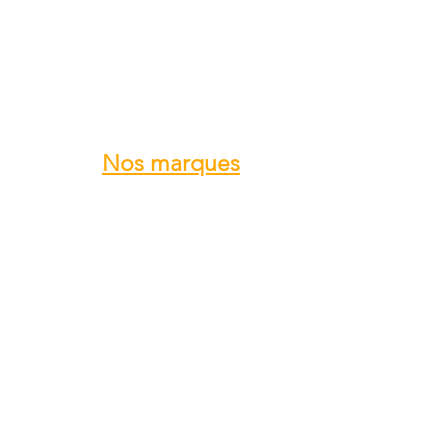
Nos marques
ROTAX
GRS GALAXY
TRIG
DUC Hélices
E-PROPS
KANARDIA
FLYBOX
AvMap
BERINGER
SKYLEADER
SKYRANGER NYNJA