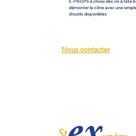
E-PROPS a choisi des vis à tête 
démonter le cône avec une simple
d'outils disponibles
Nous contacter
Email :
info@ulmstex.com
Tel :
0553950881
Adresse
:
Base ULM Saint Exupéry
47360 MONTPEZAT,
FRANCE
Nos horaires :
Du lundi au samedi de
9H; 12H - 14H; 18H
Dimanche de
10H; 12H - 14H; 18H