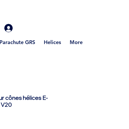
Parachute GRS
Helices
More
ur cônes hélices E-
 V20
x