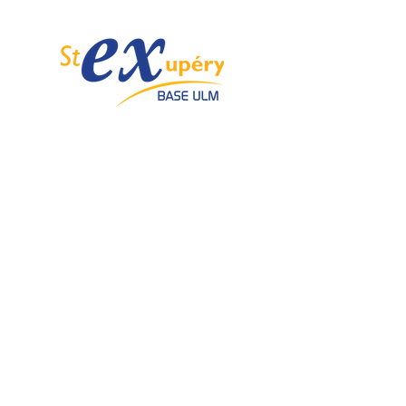
Spécialiste de l'ULM depuis 1985.
Email :
info@ulmstex.com
Tel :
0553950881
Adresse
:
Base ULM Saint Exupéry
47360 MONTPEZAT,
FRANCE
Nos horaires :
Du lundi au samedi de
9H; 12H - 14H; 18H
Dimanche de
10H; 12H - 14H; 18H
Nos
activités
Nos marques
Atelier entretien et
ROTAX
réparation ULM
GRS GALAXY
Vente pièces détachées ULM
TRIG
Centre de service ROTAX
DUC Hélices
Vente moteur ROTAX
Vente, installation Avionics et
E-PROPS
Instrumentation
KANARDIA