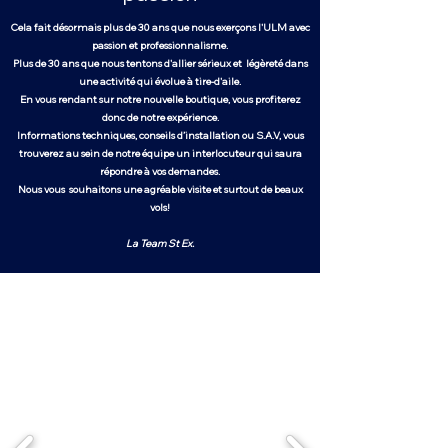
Cela fait désormais plus de 30 ans que nous exerçons l'ULM avec
passion et professionnalisme.
Plus de 30 ans que nous tentons d'allier sérieux et légèreté dans
une activité qui évolue à tire-d'aile.
En vous rendant sur notre nouvelle boutique, vous profiterez
donc de notre expérience.
Informations techniques, conseils d’installation ou S.A.V, vous
trouverez au sein de notre équipe un interlocuteur qui saura
répondre à vos demandes.
Nous vous souhaitons une agréable visite et surtout de beaux
vols!
La Team St Ex.