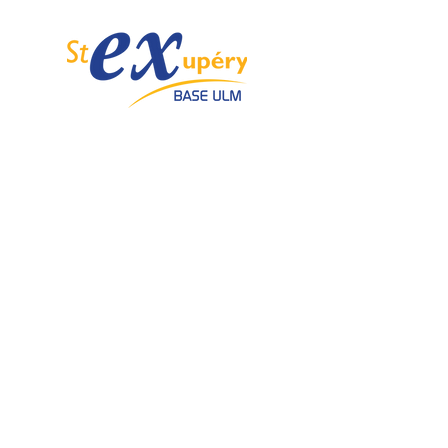
Spécialiste de l'ULM depuis 1985.
Email :
info@ulmstex.com
Tel :
0553950881
Adresse
:
Base ULM Saint Exupéry
47360 MONTPEZAT,
FRANCE
Nos horaires :
Du lundi au samedi de
9H; 12H - 14H; 18H
Dimanche de
10H; 12H - 14H; 18H
Nos
activités
Nos marques
Atelier entretien et
ROTAX
réparation ULM
GRS GALAXY
Vente pièces détachées ULM
TRIG
Centre de service ROTAX
DUC Hélices
Vente moteur ROTAX
Vente, installation Avionics et
E-PROPS
Instrumentation
KANARDIA
Vente installation Parachute