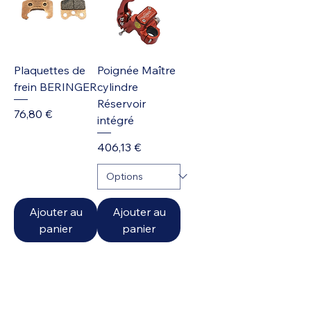
Plaquettes de
Poignée Maître
frein BERINGER
cylindre
Réservoir
Prix
76,80 €
intégré
Prix
406,13 €
Ajouter au
Ajouter au
panier
panier