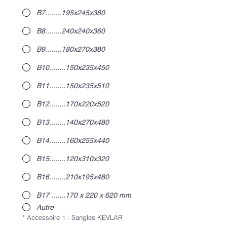
B7........195x245x380
B8........240x240x360
B9........180x270x380
B10........150x235x450
B11........150x235x510
B12........170x220x520
B13........140x270x480
B14........160x255x440
B15........120x310x320
B16........210x195x480
B17 .......170 x 220 x 620 mm
Autre
*
Accessoire 1 : Sangles KEVLAR