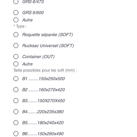
GRS 6/473
GRS 6/600
Autre
*
Type :
Roquette séparée (SOFT)
Rucksac Universel (SOFT)
Container (OUT)
Autre
Taille possibles pour les soft (mm) :
B1 ........150x250x500
B2 ........160x270x420
B3........150X270X450
B4........220x235x380
B5........180x240x420
B6........150x260x490