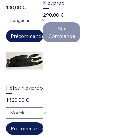
Kievprop
Prix
130,00 €
Prix
290,00 €
Sur
Précommander
Commande
Hélice Kievprop
Prix
1 320,00 €
Précommander