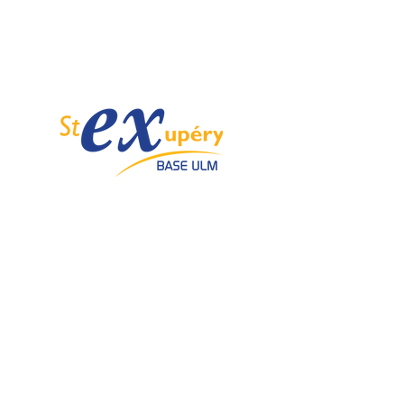
Spécialiste de l'ULM depuis 1985.
Email :
info@ulmstex.com
Tel :
0553950881
Adresse
:
Base ULM Saint Exupéry
47360 MONTPEZAT,
FRANCE
Nos horaires :
Du lundi au samedi de
9H; 12H - 14H; 18H
Dimanche de
10H; 12H - 14H; 18H
Nos
activités
Nos marques
Atelier entretien et
ROTAX
réparation ULM
GRS GALAXY