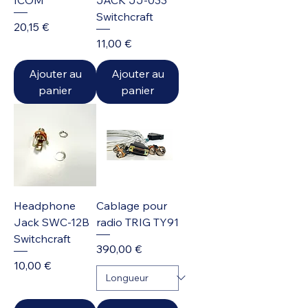
ICOM
JACK JJ-033
Switchcraft
Prix
20,15 €
Prix
11,00 €
Ajouter au
Ajouter au
panier
panier
Headphone
Cablage pour
Jack SWC-12B
radio TRIG TY91
Switchcraft
Prix
390,00 €
Prix
10,00 €