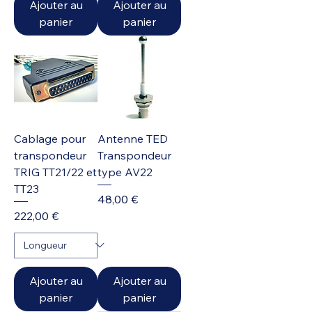
Ajouter au
Ajouter au
panier
panier
Cablage pour
Antenne TED
transpondeur
Transpondeur
TRIG TT21/22 et
type AV22
TT23
Prix
48,00 €
Prix
222,00 €
Ajouter au
Ajouter au
panier
panier