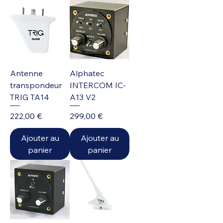
Antenne
Alphatec
transpondeur
INTERCOM IC-
TRIG TA14
A13 V2
Prix
Prix
222,00 €
299,00 €
Ajouter au
Ajouter au
panier
panier