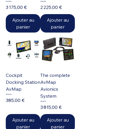
Prix
Prix
3 175,00 €
2 225,00 €
Ajouter au
Ajouter au
panier
panier
Cockpit
The complete
Docking Station
AvMap
AvMap
Avionics
System
Prix
385,00 €
Prix
3 815,00 €
Ajouter au
Ajouter au
panier
panier