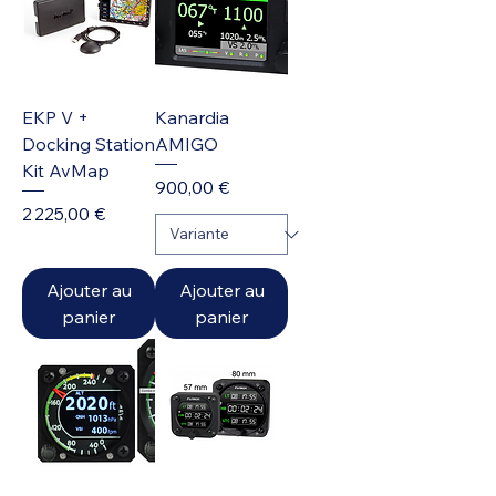
EKP V +
Kanardia
Docking Station
AMIGO
Kit AvMap
Prix
900,00 €
Prix
2 225,00 €
Ajouter au
Ajouter au
panier
panier