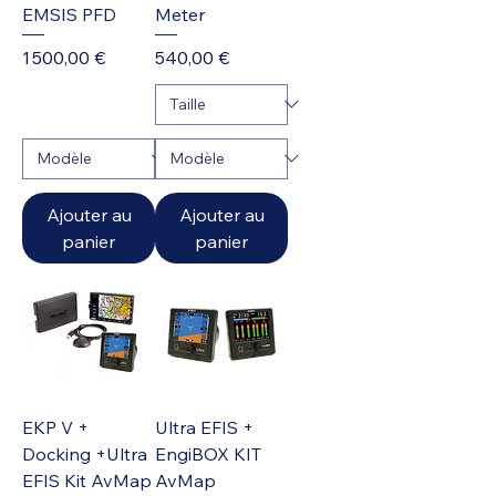
EMSIS PFD
Meter
Prix
Prix
1 500,00 €
540,00 €
Ajouter au
Ajouter au
panier
panier
EKP V +
Ultra EFIS +
Docking +Ultra
EngiBOX KIT
EFIS Kit AvMap
AvMap