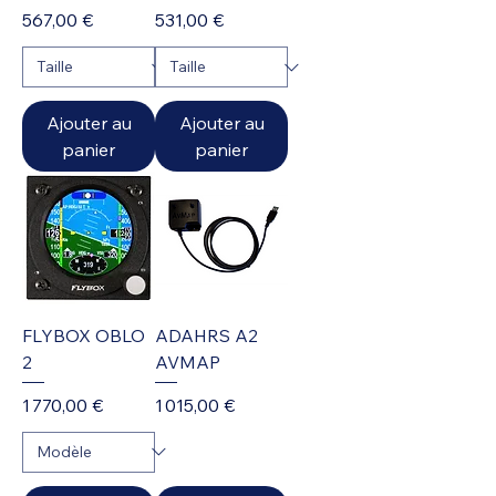
Prix
Prix
567,00 €
531,00 €
Ajouter au
Ajouter au
panier
panier
FLYBOX OBLO
ADAHRS A2
2
AVMAP
Prix
Prix
1 770,00 €
1 015,00 €