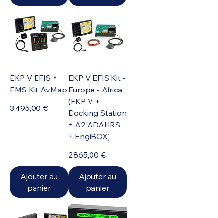
EKP V EFIS +
EKP V EFIS Kit -
EMS Kit AvMap
Europe - Africa
(EKP V +
Prix
3 495,00 €
Docking Station
+ A2 ADAHRS
+ EngiBOX)
Prix
2 865,00 €
Ajouter au
Ajouter au
panier
panier