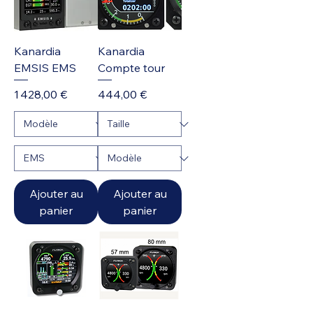
Kanardia
Kanardia
EMSIS EMS
Compte tour
Prix
Prix
1 428,00 €
444,00 €
Ajouter au
Ajouter au
panier
panier