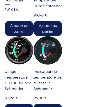
Schroeder
Température
Huile Schroeder
Prix
101,61 €
Prix
99,96 €
Ajouter au
Ajouter au
panier
panier
Jauge
Indicateur de
Température
température de
CHT 100/115cv
culasse R
Schroeder
Schroeder
Prix
Prix
97,86 €
95,00 €