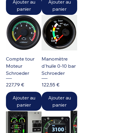
Ajouter au
Ajouter au
panier
panier
Compte tour
Manomètre
Moteur
d'huile 0-10 bar
Schroeder
Schroeder
Prix
Prix
227,79 €
122,55 €
Ajouter au
Ajouter au
panier
panier