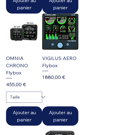
Ajouter au
Ajouter au
panier
panier
OMNIA
VIGILUS AERO
CHRONO
Flybox
Flybox
Prix
1 880,00 €
Prix
455,00 €
Ajouter au
Ajouter au
panier
panier