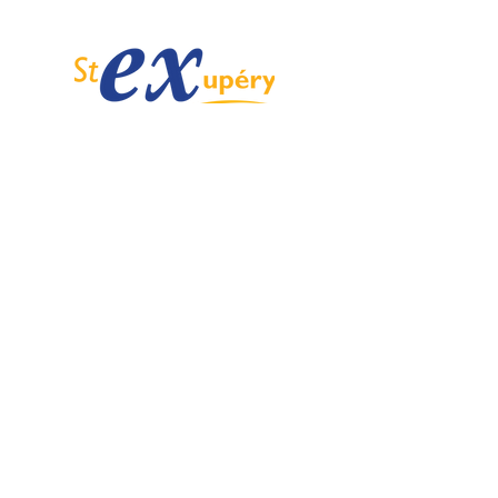
Spécialiste de l'ULM depuis 1985.
Email :
info@ulmstex.com
Tel :
0553950881
Adresse
:
Base ULM Saint Exupéry
47360 MONTPEZAT,
FRANCE
Nos horaires :
Du lundi au samedi de
9H; 12H - 14H; 18H
Dimanche de
10H; 12H - 14H; 18H
Nos
activités
Nos marques
Atelier entretien et
ROTAX
réparation ULM
GRS GALAXY
Vente pièces détachées ULM
TRIG
Centre de service ROTAX
DUC Hélices
Vente moteur ROTAX
Vente, installation Avionics et
E-PROPS
Instrumentation