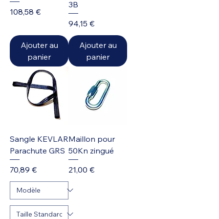
3B
Prix
108,58 €
Prix
94,15 €
Ajouter au
Ajouter au
panier
panier
Sangle KEVLAR
Maillon pour
Parachute GRS
50Kn zingué
Prix
Prix
70,89 €
21,00 €