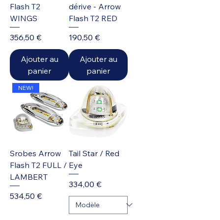
Flash T2
dérive - Arrow
WINGS
Flash T2 RED
Prix
Prix
356,50 €
190,50 €
Ajouter au
Ajouter au
panier
panier
NEW!
Srobes Arrow
Tail Star / Red
Flash T2 FULL /
Eye
LAMBERT
Prix
334,00 €
Prix
534,50 €