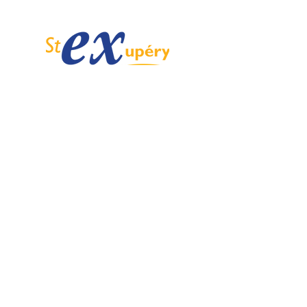
Spécialiste de l'ULM depuis 1985.
Email :
info@ulmstex.com
Tel :
0553950881
Adresse
:
Base ULM Saint Exupéry
47360 MONTPEZAT,
FRANCE
Nos horaires :
Du lundi au samedi de
9H; 12H - 14H; 18H
Dimanche de
10H; 12H - 14H; 18H
Nos
activités
Nos marques
Atelier entretien et
ROTAX
réparation ULM
GRS GALAXY
Vente pièces détachées ULM
TRIG
Centre de service ROTAX
DUC Hélices
Vente moteur ROTAX
Vente, installation Avionics et
E-PROPS
Instrumentation