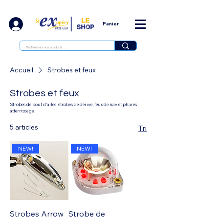
Panier
Accueil
Strobes et feux
Strobes et feux
Strobes de bout d'ailes, strobes de dérive, feux de nav et phares
atterrissage.
5 articles
Tri
NEW!
NEW!
Strobes Arrow
Strobe de