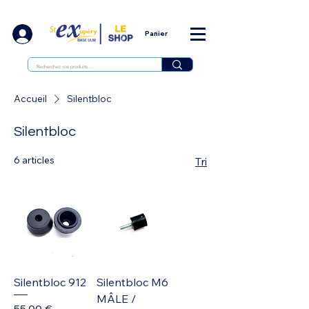
Panier
Accueil
Silentbloc
Silentbloc
6 articles
Tri
Silentbloc 912
Silentbloc M6
MÂLE /
Prix
55,00 €