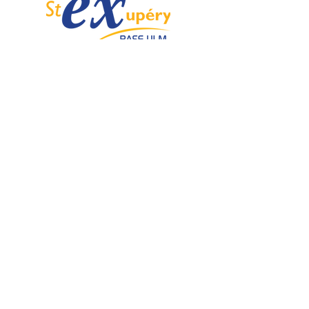
Spécialiste de l'ULM depuis 1985.
Email :
info@ulmstex.com
Tel :
0553950881
Adresse
:
Base ULM Saint Exupéry
47360 MONTPEZAT,
FRANCE
Nos horaires :
Du lundi au samedi de
9H; 12H - 14H; 18H
Dimanche de
10H; 12H - 14H; 18H
Nos
activités
Nos marques
Atelier entretien et
ROTAX
réparation ULM
GRS GALAXY
Vente pièces détachées ULM
TRIG
Centre de service ROTAX
DUC Hélices
Vente moteur ROTAX
Vente, installation Avionics et
E-PROPS
Instrumentation
KANARDIA
Vente installation Parachute
FLYBOX
Importateur, distributeur
AvMap
ULM