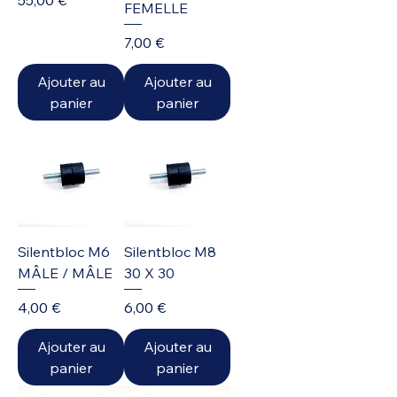
FEMELLE
Prix
7,00 €
Ajouter au
Ajouter au
panier
panier
Silentbloc M6
Silentbloc M8
MÂLE / MÂLE
30 X 30
Prix
Prix
4,00 €
6,00 €
Ajouter au
Ajouter au
panier
panier