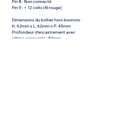
Pin 8 : Non connecté
Pin 9 : + 12 volts (fil rouge)
Dimensions du boîtier hors boutons :
H. 62mm x L. 62mm x P. 45mm
Profondeur d'encastrement avec
câbles connectés : 80mm
Poids : 115grs Poids avec câble
SubD : 150grs
Spécialiste de l'ULM depuis 1985.
Email :
info@ulmstex.com
Tel :
0553950881
Adresse
:
Base ULM Saint Exupéry