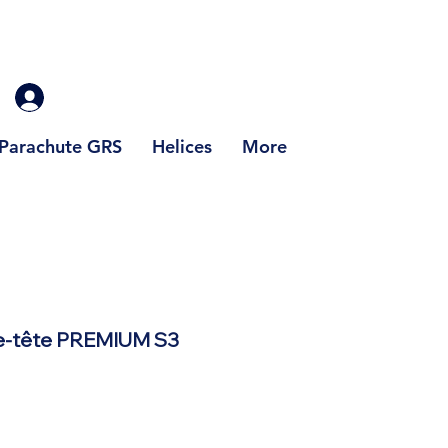
Parachute GRS
Helices
More
re-tête PREMIUM S3
rix