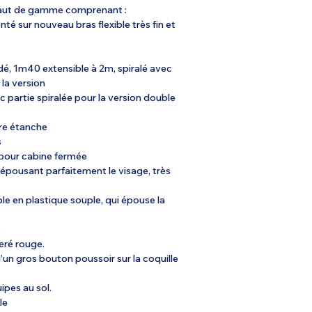
aut de gamme comprenant :
nté sur nouveau bras flexible très fin et
é, 1m40 extensible à 2m, spiralé avec
la version
c partie spiralée pour la version double
re étanche
s
 pour cabine fermée
 épousant parfaitement le visage, très
le en plastique souple, qui épouse la
B
seré rouge.
n gros bouton poussoir sur la coquille
ipes au sol.
le