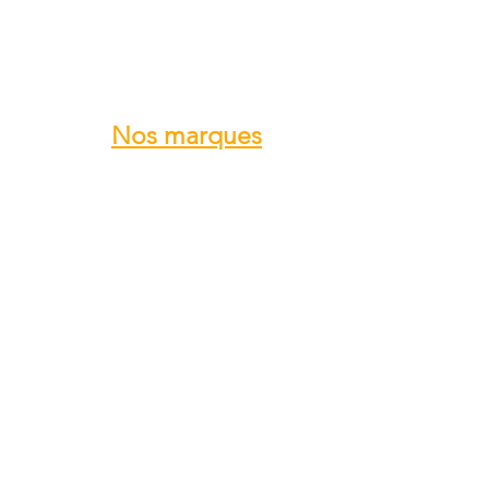
Nos marques
ROTAX
GRS GALAXY
TRIG
DUC Hélices
E-PROPS
KANARDIA
FLYBOX
AvMap
BERINGER
SKYLEADER
SKYRANGER NYNJA
GROPPO AVIAZIONE
...