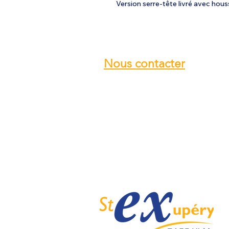
Version serre-tête livré avec hous
Nous contacter
Email :
info@ulmstex.com
Tel :
0553950881
Adresse
:
Base ULM Saint Exupéry
47360 MONTPEZAT,
FRANCE
Nos horaires :
Du lundi au samedi de
9H; 12H - 14H; 18H
Dimanche de
10H; 12H - 14H; 18H