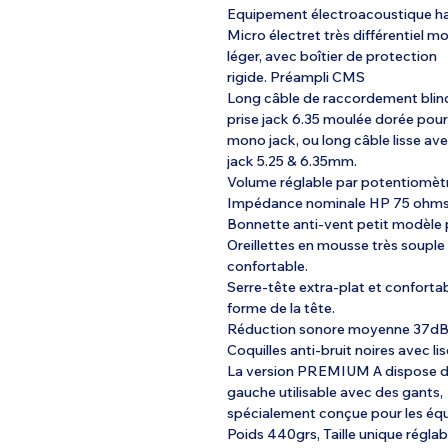
Equipement électroacoustique h
Micro électret très différentiel mo
léger, avec boîtier de protection
rigide. Préampli CMS
Long câble de raccordement blind
prise jack 6.35 moulée dorée pour 
mono jack, ou long câble lisse ave
jack 5.25 & 6.35mm.
Volume réglable par potentiomèt
Impédance nominale HP 75 ohm
Bonnette anti-vent petit modèle
Oreillettes en mousse très souple
confortable.
Serre-tête extra-plat et confortab
forme de la tête.
Réduction sonore moyenne 37d
Coquilles anti-bruit noires avec li
La version PREMIUM A dispose d’u
gauche utilisable avec des gants,
spécialement conçue pour les équ
Poids 440grs, Taille unique réglab