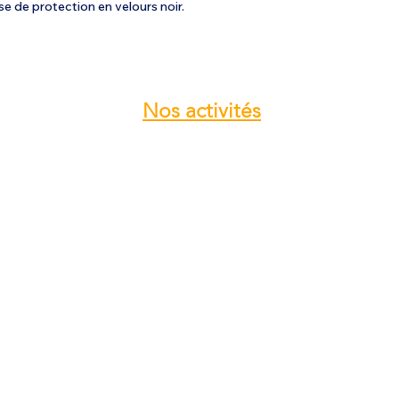
se de protection en velours noir.
Nos
activités
Atelier entretien et réparation ULM
Vente pièces détachées ULM
Centre de service ROTAX
Vente moteur ROTAX
Vente, installation Avionics et
Instrumentation
Vente installation Parachute
Importateur, distributeur ULM
Vente pièces détachées NYNJA-SKY