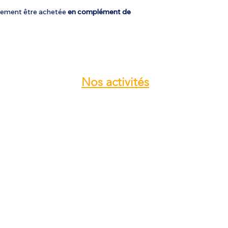
alement être achetée
en complément de
Nos
activités
Atelier entretien et réparation ULM
Vente pièces détachées ULM
Centre de service ROTAX
Vente moteur ROTAX
Vente, installation Avionics et
Instrumentation
Vente installation Parachute
Importateur, distributeur ULM
Vente pièces détachées NYNJA-SKY