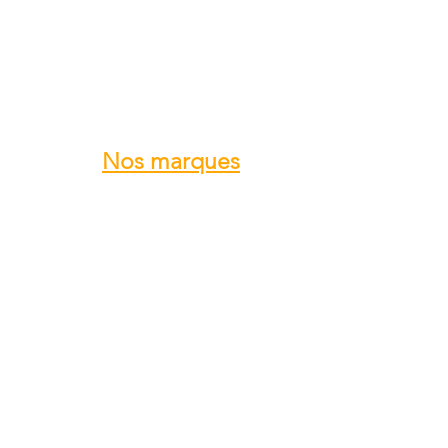
Nos marques
ROTAX
GRS GALAXY
TRIG
DUC Hélices
E-PROPS
KANARDIA
FLYBOX
AvMap
BERINGER
SKYLEADER
SKYRANGER NYNJA