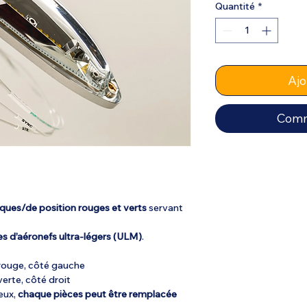
Quantité
*
Ajo
Comm
ques/de position rouges et verts
servant
les d’aéronefs ultra-légers (ULM)
.
rouge, côté gauche
verte, côté droit
eux,
chaque pièces peut être remplacée