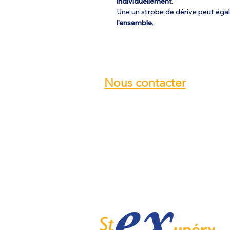
individuellement
.
Une un strobe de dérive peut ég
l’ensemble
.
Nous contacter
Email :
info@ulmstex.com
Tel :
0553950881
Adresse
:
Base ULM Saint Exupéry
47360 MONTPEZAT,
FRANCE
Nos horaires :
Du lundi au samedi de
9H; 12H - 14H; 18H
Dimanche de
10H; 12H - 14H; 18H