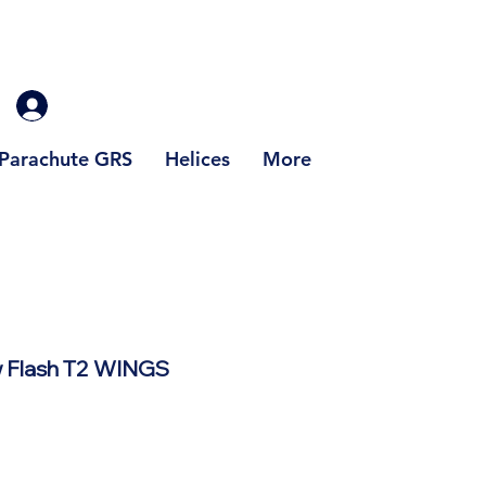
Parachute GRS
Helices
More
w Flash T2 WINGS
rix