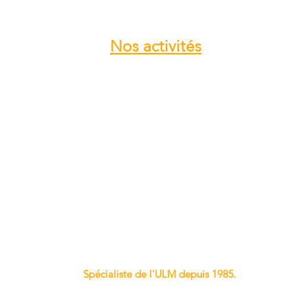
Nos
activités
Atelier entretien et réparation ULM
Vente pièces détachées ULM
Centre de service ROTAX
Vente moteur ROTAX
Vente, installation Avionics et
Instrumentation
Vente installation Parachute
Importateur, distributeur ULM
Vente pièces détachées NYNJA-SKY
Spécialiste de l'ULM depuis 1985.