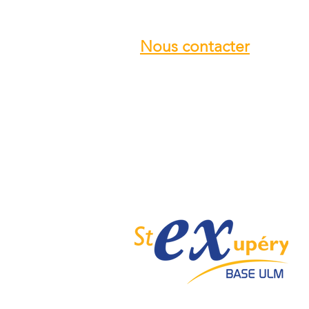
Nous contacter
Email :
info@ulmstex.com
Tel :
0553950881
Adresse
:
Base ULM Saint Exupéry
47360 MONTPEZAT,
FRANCE
Nos horaires :
Du lundi au samedi de
9H; 12H - 14H; 18H
Dimanche de
10H; 12H - 14H; 18H