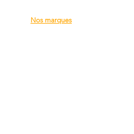
Nos marques
ROTAX
GRS GALAXY
TRIG
DUC Hélices
E-PROPS
KANARDIA
FLYBOX
AvMap
BERINGER
SKYLEADER
SKYRANGER NYNJA
GROPPO AVIAZIONE
...