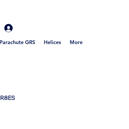
Parachute GRS
Helices
More
BR8ES