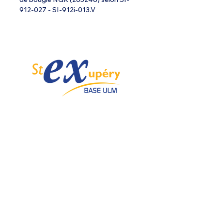
912-027 - SI-912i-013.V
Spécialiste de l'ULM depuis 1985.
Email :
info@ulmstex.com
Tel :
0553950881
Adresse
:
Base ULM Saint Exupéry
47360 MONTPEZAT,
FRANCE
Nos horaires :
Du lundi au samedi de
9H; 12H - 14H; 18H
Dimanche de
10H; 12H - 14H; 18H
Nos
activités
Nos marques
Atelier entretien et
ROTAX
réparation ULM