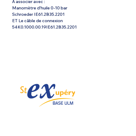
A associer avec :
Manomètre d'huile 0-10 bar
Schroeder IE61.2B35.2201
ET Le câble de connexion
54K0.1000.00.19IE61.2B35.2201
Spécialiste de l'ULM depuis 1985.
Email :
info@ulmstex.com
Tel :
0553950881
Adresse
:
Base ULM Saint Exupéry