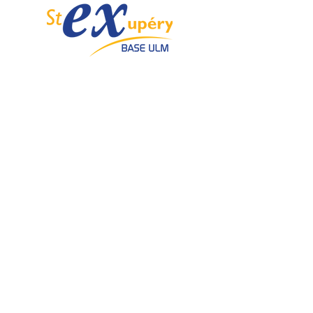
Spécialiste de l'ULM depuis 1985.
Email :
info@ulmstex.com
Tel :
0553950881
Adresse
:
Base ULM Saint Exupéry
47360 MONTPEZAT,
FRANCE
Nos horaires :
Du lundi au samedi de
9H; 12H - 14H; 18H
Dimanche de
10H; 12H - 14H; 18H
Nos
activités
Nos marques
Atelier entretien et
ROTAX
réparation ULM
GRS GALAXY
Vente pièces détachées ULM
TRIG
Centre de service ROTAX
DUC Hélices
Vente moteur ROTAX
Vente, installation Avionics et
E-PROPS
Instrumentation
KANARDIA
Vente installation Parachute
FLYBOX
Importateur, distributeur