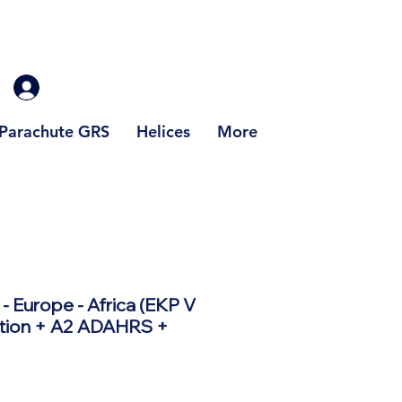
Parachute GRS
Helices
More
 - Europe - Africa (EKP V
ation + A2 ADAHRS +
Prix