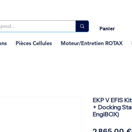
Panier
ons
Pièces Cellules
Moteur/Entretien ROTAX
EKP V EFIS Kit
+ Docking St
EngiBOX)
2 865,00 €