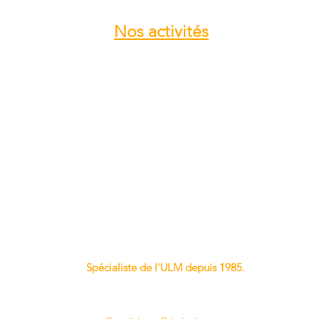
Nos
activités
Atelier entretien et réparation ULM
Vente pièces détachées ULM
Centre de service ROTAX
Vente moteur ROTAX
Vente, installation Avionics et
Instrumentation
Vente installation Parachute
Importateur, distributeur ULM
Vente pièces détachées NYNJA-SKY
Spécialiste de l'ULM depuis 1985.