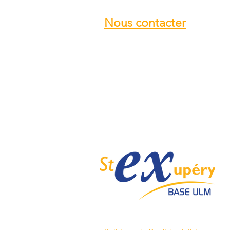
Nous contacter
Email :
info@ulmstex.com
Tel :
0553950881
Adresse
:
Base ULM Saint Exupéry
47360 MONTPEZAT,
FRANCE
Nos horaires :
Du lundi au samedi de
9H; 12H - 14H; 18H
Dimanche de
10H; 12H - 14H; 18H