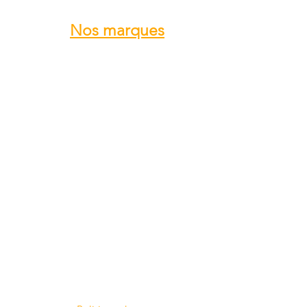
Nos marques
ROTAX
GRS GALAXY
TRIG
DUC Hélices
E-PROPS
KANARDIA
FLYBOX
AvMap
BERINGER
SKYLEADER
SKYRANGER NYNJA
GROPPO AVIAZIONE
...