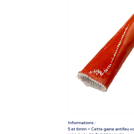
Informations :
5 et 6mm = Cette gaine antifeu v