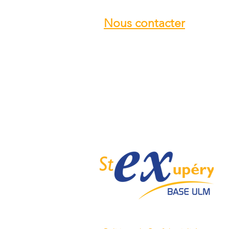
Nous contacter
Email :
info@ulmstex.com
Tel :
0553950881
Adresse
:
Base ULM Saint Exupéry
47360 MONTPEZAT,
FRANCE
Nos horaires :
Du lundi au samedi de
9H; 12H - 14H; 18H
Dimanche de
10H; 12H - 14H; 18H