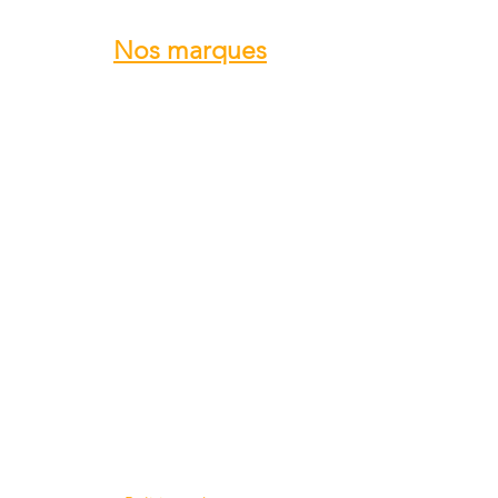
Nos marques
ROTAX
GRS GALAXY
TRIG
DUC Hélices
E-PROPS
KANARDIA
FLYBOX
AvMap
BERINGER
SKYLEADER
SKYRANGER NYNJA
GROPPO AVIAZIONE
...