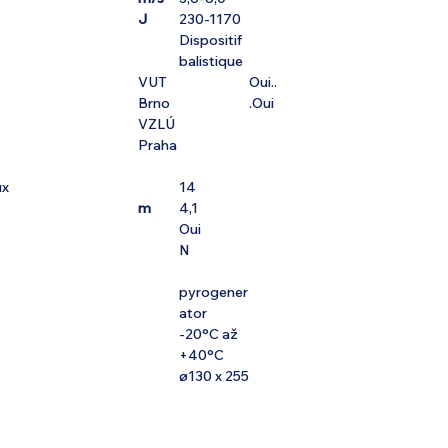
J
230-1170
Dispositif
balistique
VUT
Oui..
Brno
.Oui
VZLÚ
Praha
ux
14
m
4,1
Oui
N
pyrogener
ator
-20°C až
+40°C
ø130 x 255