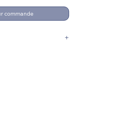
ur commande
e, nous vous invitons à nous
à l'adresse suivante
05 53 95 08 81.
r vos coordonnées ainsi que le
t souhaité.