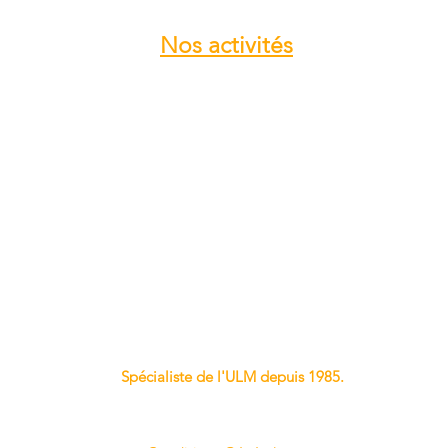
Nos
activités
Atelier entretien et réparation ULM
Vente pièces détachées ULM
Centre de service ROTAX
Vente moteur ROTAX
Vente, installation Avionics et
Instrumentation
Vente installation Parachute
Importateur, distributeur ULM
Vente pièces détachées NYNJA-SKY
Spécialiste de l'ULM depuis 1985.