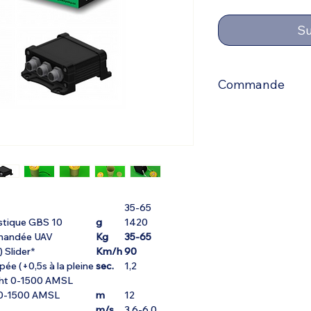
S
Commande
Pour passer command
contacter par e-mail 
:
info@ulmstex.com
ou par téléphone au
Merci de nous fourni
nom exact du produi
35-65
istique GBS 10
g
1420
mandée UAV
Kg
35-65
 Slider*
Km/h
90
ée (+0,5s à la pleine
sec.
1,2
ight 0-1500 AMSL
t 0-1500 AMSL
m
12
m/s
3,6-6,0