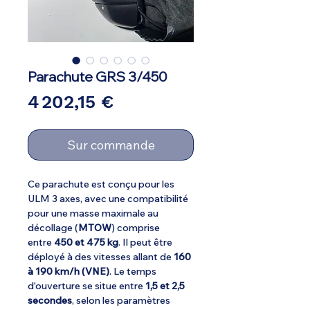
Parachute GRS 3/450
Prix
4 202,15 €
Sur commande
Ce parachute est conçu pour les
ULM 3 axes, avec une compatibilité
pour une masse maximale au
décollage (
MTOW
) comprise
entre
450 et 475 kg
. Il peut être
déployé à des vitesses allant de
160
à 190 km/h (VNE)
. Le temps
d'ouverture se situe entre
1,5 et 2,5
secondes
, selon les paramètres