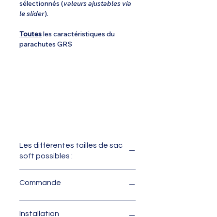
sélectionnés (
valeurs ajustables via
le slider
).
Toutes
les caractéristiques du
parachutes GRS
Les différentes tailles de sac
soft possibles :
B1
............. 150 x 250 x 500 mm
Commande
B2
............. 160 x 270 x 420 mm
B3
............. 150 x 270 x 450 mm
B4
............. 220 x 235 x 380 mm
Pour passer commande, nous vous
Installation
B5
............. 180 x 240 x 420 mm
invitons à remplir le
formulaire