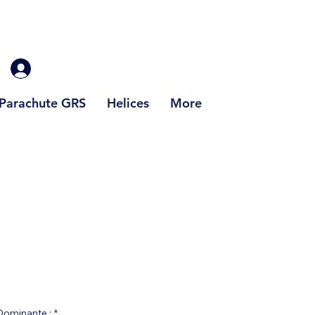
Parachute GRS
Helices
More
rix
Dominante :
*