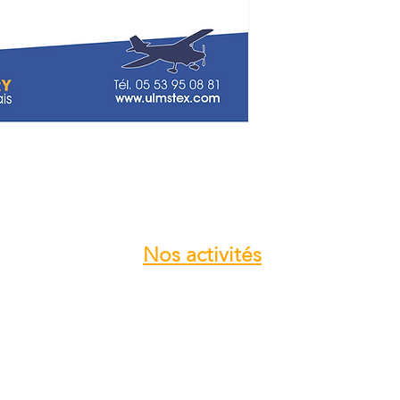
Veuillez noter que le 
estimé entre
3 à 4 
votre patience !
Nos
activités
Atelier entretien et réparation ULM
Vente pièces détachées ULM
Centre de service ROTAX
Vente moteur ROTAX
Vente, installation Avionics et