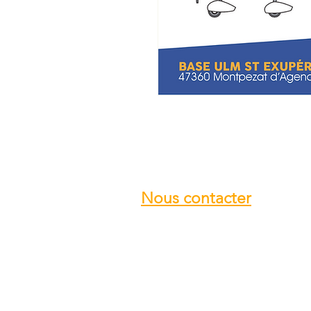
Nous contacter
Email :
info@ulmstex.com
Tel :
0553950881
Adresse
:
Base ULM Saint Exupéry
47360 MONTPEZAT,
FRANCE
Nos horaires :
Du lundi au samedi de
9H; 12H - 14H; 18H