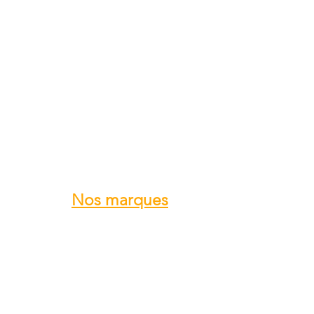
délai de livraison de ce produit est
semaines minimum
. Merci pour
Nos marques
ROTAX
GRS GALAXY
TRIG
DUC Hélices
E-PROPS
KANARDIA