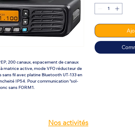
Ajo
Comm
PEP, 200 canaux, espacement de canaux
D à matrice active, mode VFO réducteur de
s sans fil avec platine Bluetooth UT-133 en
ncheité IP54. Pour communication "sol-
s donc sans FORM1.
Nos
activités