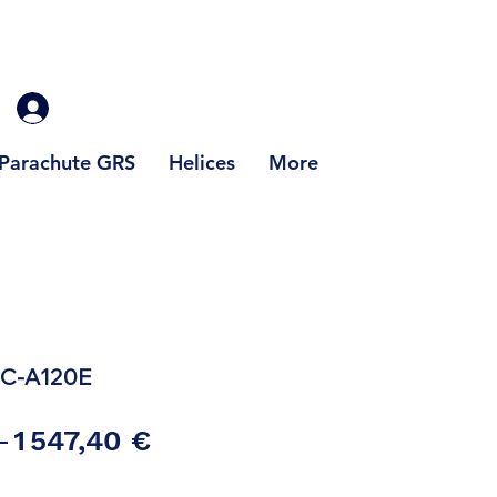
Parachute GRS
Helices
More
IC-A120E
Prix
Prix
 
1 547,40 €
original
promotionnel