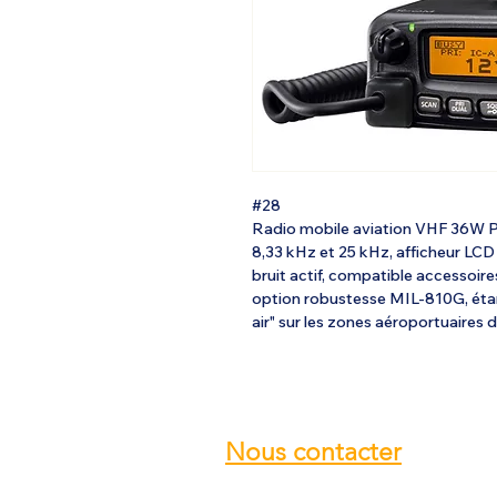
#28
Radio mobile aviation VHF 36W 
8,33 kHz et 25 kHz, afficheur LC
bruit actif, compatible accessoire
option robustesse MIL-810G, éta
air" sur les zones aéroportuaire
Nous contacter
Email :
info@ulmstex.com