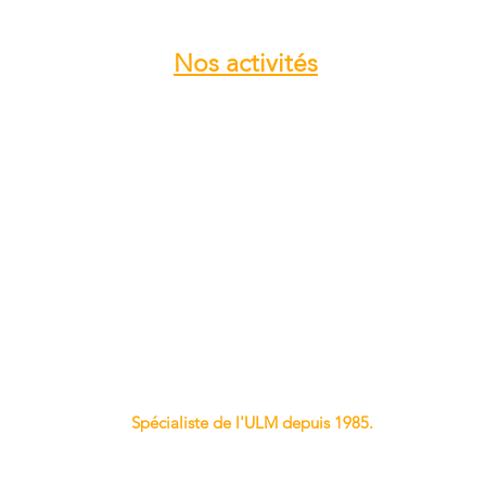
Nos
activités
Atelier entretien et réparation ULM
Vente pièces détachées ULM
Centre de service ROTAX
Vente moteur ROTAX
Vente, installation Avionics et
Instrumentation
Vente installation Parachute
Importateur, distributeur ULM
Vente pièces détachées NYNJA-SKY
Spécialiste de l'ULM depuis 1985.