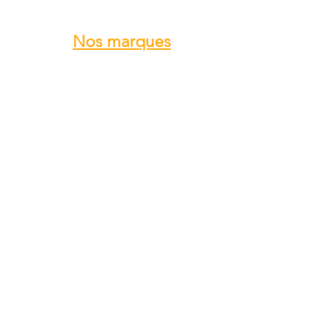
Nos marques
ROTAX
GRS GALAXY
TRIG
DUC Hélices
E-PROPS
KANARDIA
FLYBOX
AvMap
BERINGER
SKYLEADER
SKYRANGER NYNJA
GROPPO AVIAZIONE
...