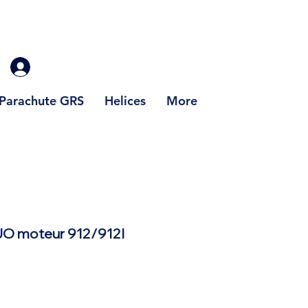
Parachute GRS
Helices
More
JO moteur 912/912I