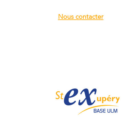
Nous contacter
Email :
info@ulmstex.com
Tel :
0553950881
Adresse
:
Base ULM Saint Exupéry
47360 MONTPEZAT,
FRANCE
Nos horaires :
Du lundi au samedi de
9H; 12H - 14H; 18H
Dimanche de
10H; 12H - 14H; 18H