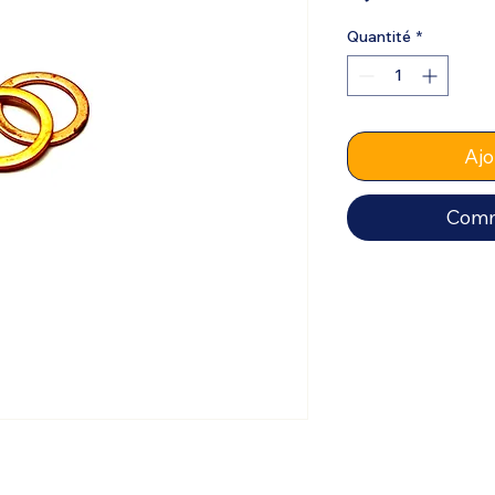
Quantité
*
Ajo
Comm