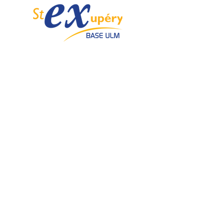
Spécialiste de l'ULM depuis 1985.
Email :
info@ulmstex.com
Tel :
0553950881
Adresse
:
Base ULM Saint Exupéry
47360 MONTPEZAT,
FRANCE
Nos horaires :
Du lundi au samedi de
9H; 12H - 14H; 18H
Dimanche de
10H; 12H - 14H; 18H
Nos
activités
Nos marques
Atelier entretien et
ROTAX
réparation ULM
GRS GALAXY
Vente pièces détachées ULM
TRIG
Centre de service ROTAX
DUC Hélices
Vente moteur ROTAX
Vente, installation Avionics et
E-PROPS
Instrumentation
KANARDIA
Vente installation Parachute
FLYBOX
Importateur, distributeur