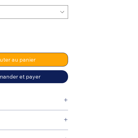
uter au panier
ander et payer
Température EAU
CAT/IAT