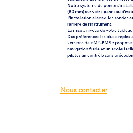
Notre système de pointe s'instal
(80 mm) sur votre panneau d'inst
L’installation allégée, les sondes
l’arrière de l’instrument.
La mise à niveau de votre tableau
Des préférences les plus simples 
versions de « MY-EMS » propose u
navigation fluide et un accès facil
pilotes un contrôle sans précéden
Nous contacter
Email :
info@ulmstex.com
Tel :
0553950881
Adresse
:
Base ULM Saint Exupéry
47360 MONTPEZAT,
FRANCE
Nos horaires :