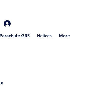
Parachute GRS
Helices
More
ox
rix