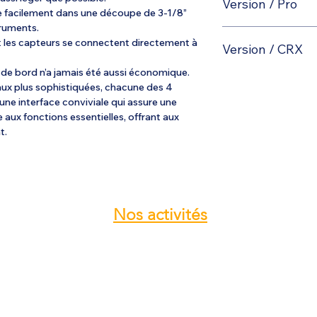
Version / Pro
Température d'hui
le facilement dans une découpe de 3-1/8”
ruments.
MY-EMS Plus
est co
Pression huile
+ Fuel computer
 et les capteurs se connectent directement à
Version / CRX
Rotax à injection et à
interfacé avec pres
EGT ( 4 )
+ 100 h dataloger
 de bord n’a jamais été aussi économique.
MY-EMS CRX
est co
aux plus sophistiquées, chacune des 4
Vittorazi Cosmos 300
CHT ( 4 )
ne interface conviviale qui assure une
MY-EMS Pro
la solution idéale po
est com
e aux fonctions essentielles, offrant aux
Rotax à injection et à
ultraléger.
t.
MY-EMS Base
est c
interfacé avec pres
Rotax à injection et à
interfacé avec pres
Nos
activités
Atelier entretien et réparation ULM
Vente pièces détachées ULM
Centre de service ROTAX
Vente moteur ROTAX