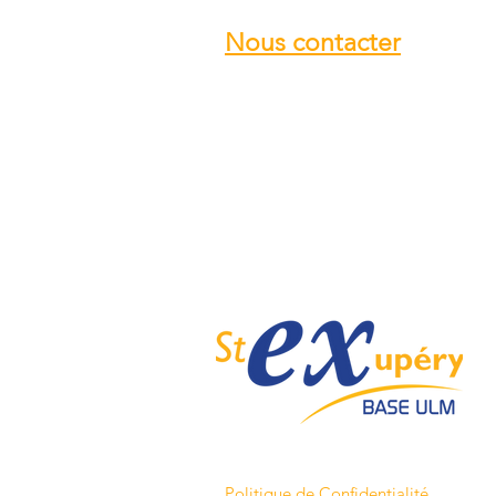
Nous contacter
Email :
info@ulmstex.com
Tel :
0553950881
Adresse
:
Base ULM Saint Exupéry
47360 MONTPEZAT,
FRANCE
Nos horaires :
Du lundi au samedi de
9H; 12H - 14H; 18H
Dimanche de
10H; 12H - 14H; 18H
Politique de Confidentialité