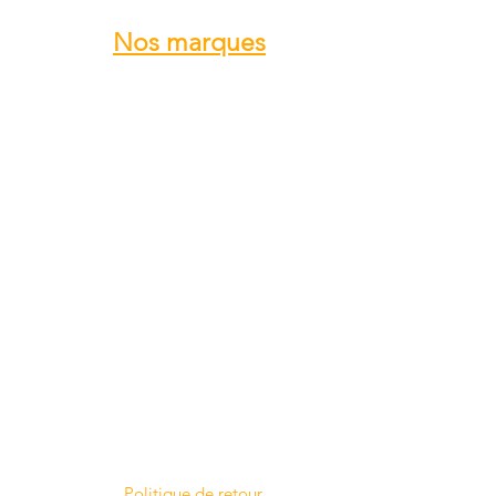
Nos marques
ROTAX
GRS GALAXY
TRIG
DUC Hélices
E-PROPS
KANARDIA
FLYBOX
AvMap
BERINGER
SKYLEADER
SKYRANGER NYNJA
GROPPO AVIAZIONE
...
Politique de retour