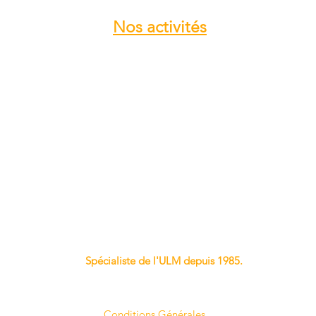
Nos
activités
Atelier entretien et réparation ULM
Vente pièces détachées ULM
Centre de service ROTAX
Vente moteur ROTAX
Vente, installation Avionics et
Instrumentation
Vente installation Parachute
Importateur, distributeur ULM
Vente pièces détachées NYNJA-SKY
Spécialiste de l'ULM depuis 1985.
Conditions Générales