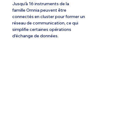
Jusqu'à 16 instruments de la
famille Omnia peuvent être
connectés en cluster pour former un
réseau de communication, ce qui
simplifie certaines opérations
d'échange de données.
Spécialiste de l'ULM depuis 1985.
Email :
info@ulmstex.com
Tel :
0553950881
Adresse
:
Base ULM Saint Exupéry
47360 MONTPEZAT,
FRANCE
Nos horaires :
Du lundi au samedi de
9H; 12H - 14H; 18H
Dimanche de
10H; 12H - 14H; 18H