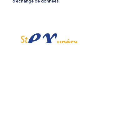
d'échange de données.
Spécialiste de l'ULM depuis 1985.
Email :
info@ulmstex.com
Tel :
0553950881
Adresse
:
Base ULM Saint Exupéry
47360 MONTPEZAT,
FRANCE
Nos horaires :
Du lundi au samedi de
9H; 12H - 14H; 18H
Dimanche de
10H; 12H - 14H; 18H
Nos
activités
Nos marques
Atelier entretien et
ROTAX
réparation ULM
GRS GALAXY
Vente pièces détachées ULM