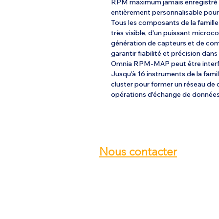
RPM maximum jamais enregistré et
entièrement personnalisable pour
Tous les composants de la famill
très visible, d'un puissant microco
génération de capteurs et de co
garantir fiabilité et précision dans
Omnia RPM-MAP peut être interfa
Jusqu'à 16 instruments de la fam
cluster pour former un réseau de 
opérations d'échange de données
Nous contacter
Email :
info@ulmstex.com
Tel :
0553950881
Adresse
:
Base ULM Saint Exupéry
47360 MONTPEZAT,
FRANCE