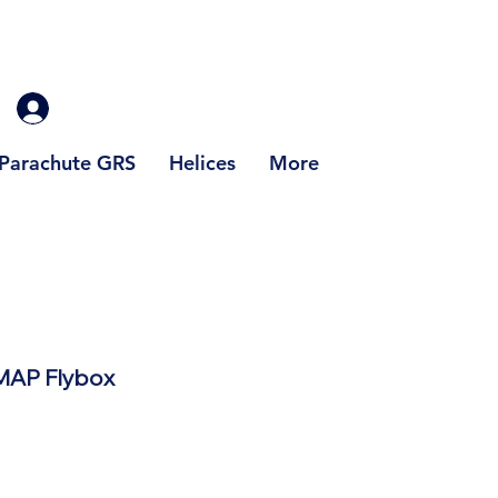
Parachute GRS
Helices
More
AP Flybox
rix