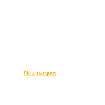
Nos marques
ROTAX
GRS GALAXY
TRIG
DUC Hélices
E-PROPS