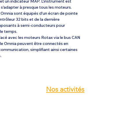
 un indicateur MAP. L'instrument est
 s'adapter à presque tous les moteurs.
e Omnia sont équipés d'un écran de pointe
ntrôleur 32 bits et de la dernière
mposants à semi-conducteurs pour
 le temps.
cé avec les moteurs Rotax via le bus CAN
ille Omnia peuvent être connectés en
communication, simplifiant ainsi certaines
.
Nos
activités
Atelier entretien et réparation ULM
Vente pièces détachées ULM
Centre de service ROTAX
Vente moteur ROTAX