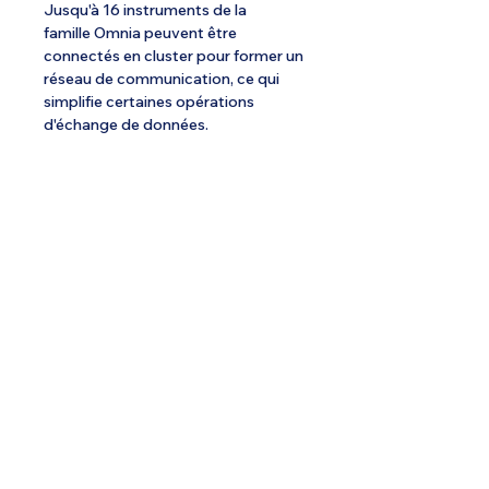
Jusqu'à 16 instruments de la
famille Omnia peuvent être
connectés en cluster pour former un
réseau de communication, ce qui
simplifie certaines opérations
d'échange de données.
Spécialiste de l'ULM depuis 1985.
Email :
info@ulmstex.com
Tel :
0553950881
Adresse
:
Base ULM Saint Exupéry
47360 MONTPEZAT,
FRANCE
Nos horaires :
Du lundi au samedi de
9H; 12H - 14H; 18H
Dimanche de
10H; 12H - 14H; 18H