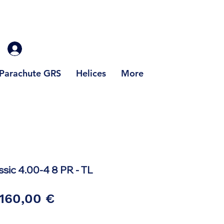
Parachute GRS
Helices
More
sic 4.00-4 8 PR - TL
Prix
Prix
160,00 €
original
promotionnel