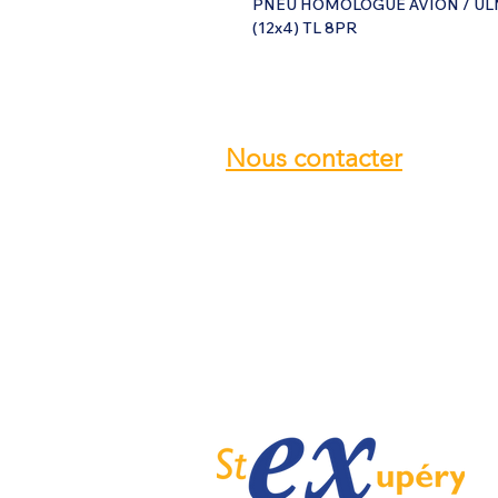
PNEU HOMOLOGUE AVION / ULM 
(12x4) TL 8PR
Nous contacter
Email :
info@ulmstex.com
Tel :
0553950881
Adresse
:
Base ULM Saint Exupéry
47360 MONTPEZAT,
FRANCE
Nos horaires :
Du lundi au samedi de
9H; 12H - 14H; 18H
Dimanche de
10H; 12H - 14H; 18H