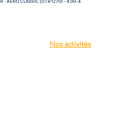
- AERO CLASSIC (DTR1270) - 4.00-4
Nos
activités
Atelier entretien et réparation ULM
Vente pièces détachées ULM
Centre de service ROTAX
Vente moteur ROTAX
Vente, installation Avionics et
Instrumentation
Vente installation Parachute
Importateur, distributeur ULM
Vente pièces détachées NYNJA-SKY