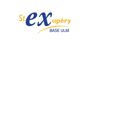
Spécialiste de l'ULM depuis 1985.
Email :
info@ulmstex.com
Tel :
0553950881
Adresse
:
Base ULM Saint Exupéry
47360 MONTPEZAT,
FRANCE
Nos horaires :
Du lundi au samedi de
9H; 12H - 14H; 18H
Dimanche de
10H; 12H - 14H; 18H
Nos
activités
Nos marques
Atelier entretien et
ROTAX
réparation ULM
GRS GALAXY
Vente pièces détachées ULM
TRIG
Centre de service ROTAX
DUC Hélices
Vente moteur ROTAX
Vente, installation Avionics et
E-PROPS
Instrumentation