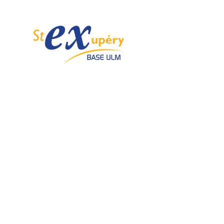
Spécialiste de l'ULM depuis 1985.
Email :
info@ulmstex.com
Tel :
0553950881
Adresse
:
Base ULM Saint Exupéry
47360 MONTPEZAT,
FRANCE
Nos horaires :
Du lundi au samedi de
9H; 12H - 14H; 18H
Dimanche de
10H; 12H - 14H; 18H
Nos
activités
Nos marques
Atelier entretien et
ROTAX
réparation ULM
GRS GALAXY
Vente pièces détachées ULM
TRIG
Centre de service ROTAX
DUC Hélices
Vente moteur ROTAX
Vente, installation Avionics et
E-PROPS