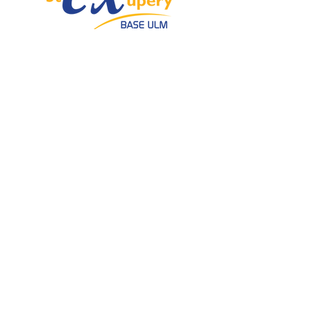
Spécialiste de l'ULM depuis 1985.
Email :
info@ulmstex.com
Tel :
0553950881
Adresse
:
Base ULM Saint Exupéry
47360 MONTPEZAT,
FRANCE
Nos horaires :
Du lundi au samedi de
9H; 12H - 14H; 18H
Dimanche de
10H; 12H - 14H; 18H
Nos
activités
Nos marques
Atelier entretien et
ROTAX
réparation ULM
GRS GALAXY
Vente pièces détachées ULM
TRIG
Centre de service ROTAX
DUC Hélices
Vente moteur ROTAX
Vente, installation Avionics et
E-PROPS
Instrumentation
KANARDIA
Vente installation Parachute
FLYBOX
Importateur, distributeur
AvMap
ULM
Vente pièces détachées
BERINGER