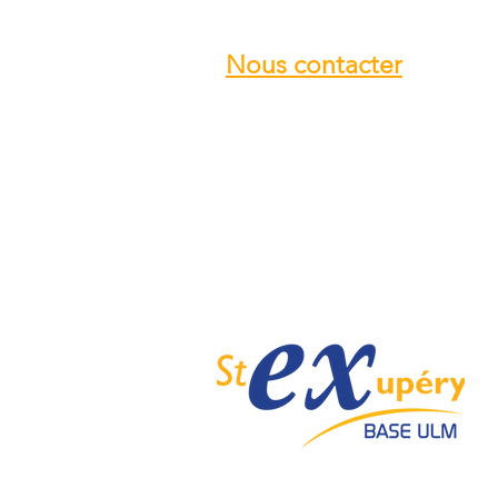
Nous contacter
Email :
info@ulmstex.com
Tel :
0553950881
Adresse
:
Base ULM Saint Exupéry
47360 MONTPEZAT,
FRANCE
Nos horaires :
Du lundi au samedi de
9H; 12H - 14H; 18H
Dimanche de
10H; 12H - 14H; 18H