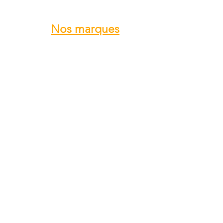
Nos marques
ROTAX
GRS GALAXY
TRIG
DUC Hélices
E-PROPS
KANARDIA
FLYBOX
AvMap
BERINGER
SKYLEADER
SKYRANGER NYNJA
GROPPO AVIAZIONE
...