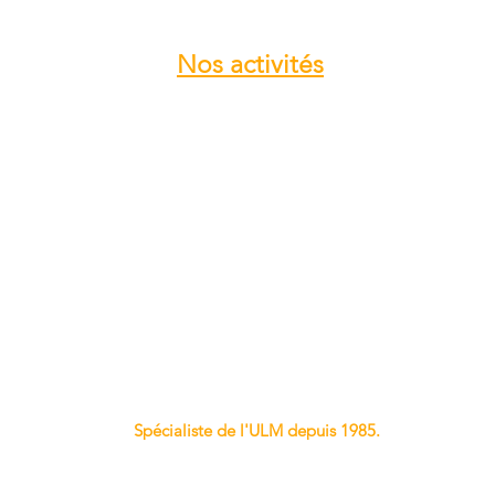
Nos
activités
Atelier entretien et réparation ULM
Vente pièces détachées ULM
Centre de service ROTAX
Vente moteur ROTAX
Vente, installation Avionics et
Instrumentation
Vente installation Parachute
Importateur, distributeur ULM
Vente pièces détachées NYNJA-SKY
Spécialiste de l'ULM depuis 1985.