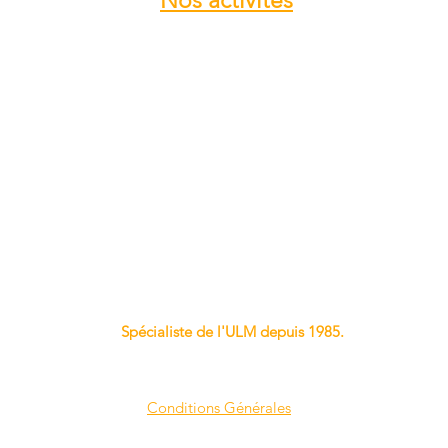
Nos
activités
Atelier entretien et réparation ULM
Vente pièces détachées ULM
Centre de service ROTAX
Vente moteur ROTAX
Vente, installation Avionics et
Instrumentation
Vente installation Parachute
Importateur, distributeur ULM
Vente pièces détachées NYNJA-SKY
Spécialiste de l'ULM depuis 1985.
Conditions Générales