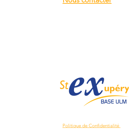
Nous contacter
Email :
info@ulmstex.com
Tel :
0553950881
Adresse
:
Base ULM Saint Exupéry
47360 MONTPEZAT,
FRANCE
Nos horaires :
Du lundi au samedi de
9H; 12H - 14H; 18H
Dimanche de
10H; 12H - 14H; 18H
Politique de Confidentialité