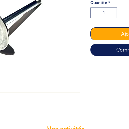
Quantité
*
Ajo
Comm