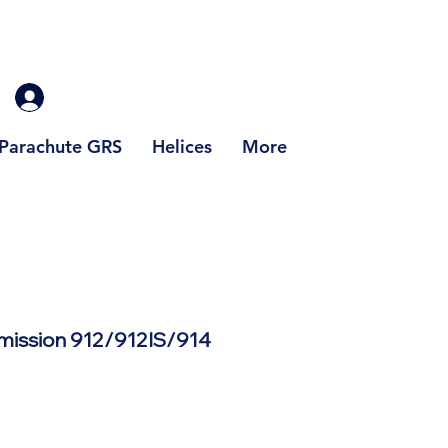
Parachute GRS
Helices
More
mission 912/912IS/914
ix