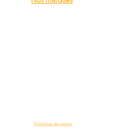
Nos marques
ROTAX
GRS GALAXY
TRIG
DUC Hélices
E-PROPS
KANARDIA
FLYBOX
AvMap
BERINGER
SKYLEADER
SKYRANGER NYNJA
GROPPO AVIAZIONE
...
Politique de retour