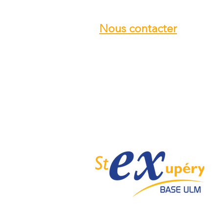
Nous contacter
Email :
info@ulmstex.com
Tel :
0553950881
Adresse
:
Base ULM Saint Exupéry
47360 MONTPEZAT,
FRANCE
Nos horaires :
Du lundi au samedi de
9H; 12H - 14H; 18H
Dimanche de
10H; 12H - 14H; 18H