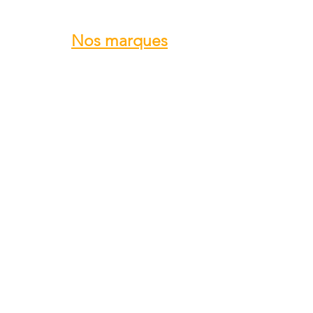
Nos marques
ROTAX
GRS GALAXY
TRIG
DUC Hélices
E-PROPS
KANARDIA
FLYBOX
AvMap
BERINGER
SKYLEADER
SKYRANGER NYNJA
GROPPO AVIAZIONE
...