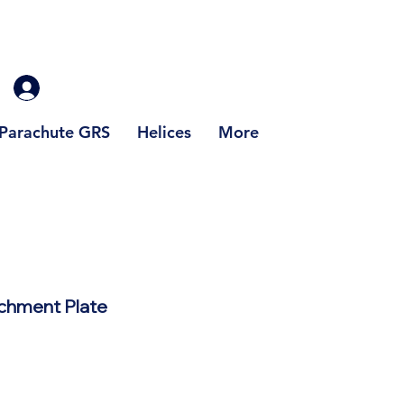
Parachute GRS
Helices
More
achment Plate
x