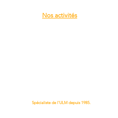
Nos
activités
Atelier entretien et réparation ULM
Vente pièces détachées ULM
Centre de service ROTAX
Vente moteur ROTAX
Vente, installation Avionics et
Instrumentation
Vente installation Parachute
Importateur, distributeur ULM
Vente pièces détachées NYNJA-SKY
Spécialiste de l'ULM depuis 1985.